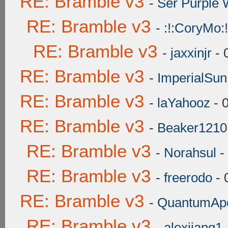
RE: Bramble v3
-
Ser Purple 
RE: Bramble v3
-
:!:CoryMo:!
RE: Bramble v3
-
jaxxinjr
- 
RE: Bramble v3
-
ImperialSun
RE: Bramble v3
-
laYahooz
- 
RE: Bramble v3
-
Beaker1210
RE: Bramble v3
-
Norahsul
-
RE: Bramble v3
-
freerodo
- 
RE: Bramble v3
-
QuantumAp
RE: Bramble v3
-
alexjiang1