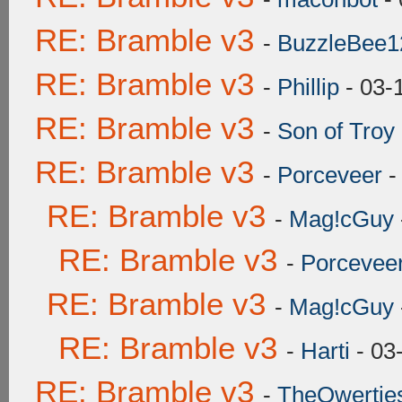
RE: Bramble v3
-
BuzzleBee1
RE: Bramble v3
-
Phillip
- 03-
RE: Bramble v3
-
Son of Troy
RE: Bramble v3
-
Porceveer
-
RE: Bramble v3
-
Mag!cGuy
RE: Bramble v3
-
Porcevee
RE: Bramble v3
-
Mag!cGuy
RE: Bramble v3
-
Harti
- 03
RE: Bramble v3
-
TheQwertie