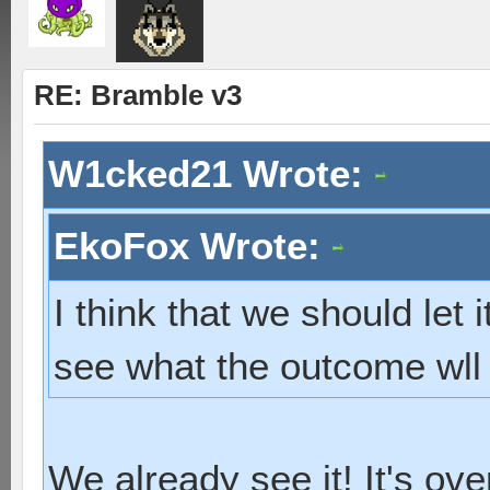
RE: Bramble v3
W1cked21 Wrote:
EkoFox Wrote:
I think that we should let 
see what the outcome wll
We already see it! It's ov