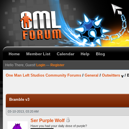
Home
Member List
Calendar
Help
Blog
Hello There, Guest!
Login
—
Register
One Man Left Studios Community Forums
/
General
/
Outwitters
/
B
Bramble v3
03-10-2013, 03:20 AM
Ser Purple Wolf
Have you had your daily dose of purple?