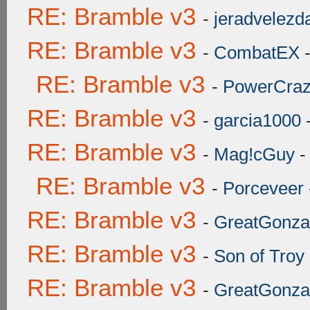
RE: Bramble v3
-
jeradvelezda
RE: Bramble v3
-
CombatEX
-
RE: Bramble v3
-
PowerCra
RE: Bramble v3
-
garcia1000
-
RE: Bramble v3
-
Mag!cGuy
-
RE: Bramble v3
-
Porceveer
RE: Bramble v3
-
GreatGonza
RE: Bramble v3
-
Son of Troy
RE: Bramble v3
-
GreatGonza