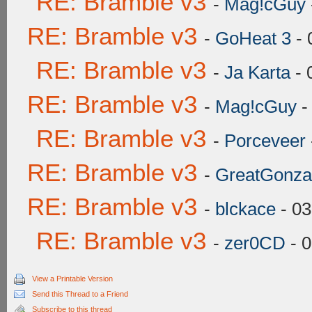
RE: Bramble v3
-
Mag!cGuy
RE: Bramble v3
-
GoHeat 3
- 
RE: Bramble v3
-
Ja Karta
- 
RE: Bramble v3
-
Mag!cGuy
-
RE: Bramble v3
-
Porceveer
RE: Bramble v3
-
GreatGonza
RE: Bramble v3
-
blckace
- 03
RE: Bramble v3
-
zer0CD
- 0
View a Printable Version
Send this Thread to a Friend
Subscribe to this thread