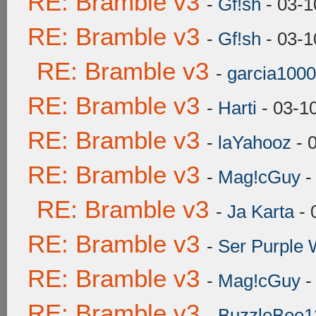
RE: Bramble v3
-
Gf!sh
- 03-1
RE: Bramble v3
-
Gf!sh
- 03-1
RE: Bramble v3
-
garcia1000
RE: Bramble v3
-
Harti
- 03-1
RE: Bramble v3
-
laYahooz
- 
RE: Bramble v3
-
Mag!cGuy
-
RE: Bramble v3
-
Ja Karta
- 
RE: Bramble v3
-
Ser Purple 
RE: Bramble v3
-
Mag!cGuy
-
RE: Bramble v3
-
BuzzleBee1