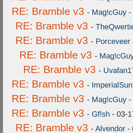
RE: Bramble v3
-
Mag!cGuy
-
RE: Bramble v3
-
TheQwerti
RE: Bramble v3
-
Porceveer
RE: Bramble v3
-
Mag!cGu
RE: Bramble v3
-
Uvafan1
RE: Bramble v3
-
ImperialSun
RE: Bramble v3
-
Mag!cGuy
-
RE: Bramble v3
-
Gf!sh
- 03-1
RE: Bramble v3
-
Alvendor
- 