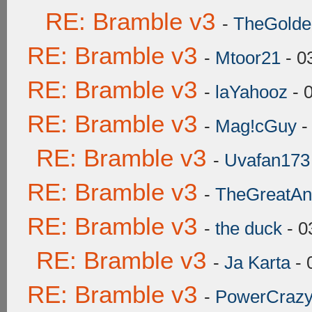
RE: Bramble v3
-
TheGolden
RE: Bramble v3
-
Mtoor21
- 0
RE: Bramble v3
-
laYahooz
- 
RE: Bramble v3
-
Mag!cGuy
-
RE: Bramble v3
-
Uvafan173
RE: Bramble v3
-
TheGreatAn
RE: Bramble v3
-
the duck
- 0
RE: Bramble v3
-
Ja Karta
- 
RE: Bramble v3
-
PowerCraz