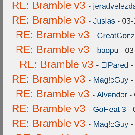
RE: Bramble v3
-
jeradvelezda
RE: Bramble v3
-
Juslas
- 03-
RE: Bramble v3
-
GreatGonz
RE: Bramble v3
-
baopu
- 03
RE: Bramble v3
-
ElPared
-
RE: Bramble v3
-
Mag!cGuy
-
RE: Bramble v3
-
Alvendor
- 
RE: Bramble v3
-
GoHeat 3
- 
RE: Bramble v3
-
Mag!cGuy
-